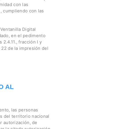
rmidad con las
n, cumpliendo con las
Ventanilla Digital
dado, en el pedimento
2.4.11., fracción I y
o 22 de la impresión del
O AL
mento, las personas
 del territorio nacional
ar autorización, de
r la citada autorización