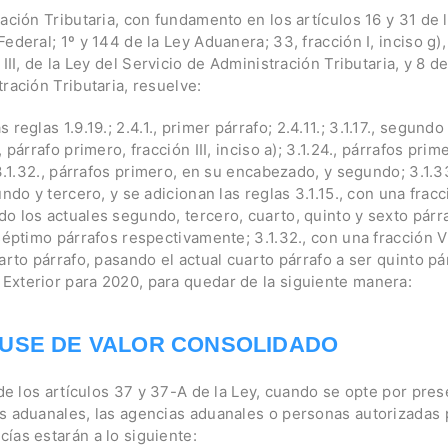
ación Tributaria, con fundamento en los artículos 16 y 31 de 
ederal; 1º y 144 de la Ley Aduanera; 33, fracción I, inciso g),
 III, de la Ley del Servicio de Administración Tributaria, y 8 d
ración Tributaria, resuelve:
reglas 1.9.19.; 2.4.1., primer párrafo; 2.4.11.; 3.1.17., segundo 
 párrafo primero, fracción III, inciso a); 3.1.24., párrafos prim
 3.1.32., párrafos primero, en su encabezado, y segundo; 3.1.3
ndo y tercero, y se adicionan las reglas 3.1.15., con una fracc
o los actuales segundo, tercero, cuarto, quinto y sexto párra
séptimo párrafos respectivamente; 3.1.32., con una fracción VIII
arto párrafo, pasando el actual cuarto párrafo a ser quinto pá
xterior para 2020, para quedar de la siguiente manera:
USE DE VALOR CONSOLIDADO
s de los artículos 37 y 37-A de la Ley, cuando se opte por pr
s aduanales, las agencias aduanales o personas autorizadas
ías estarán a lo siguiente: