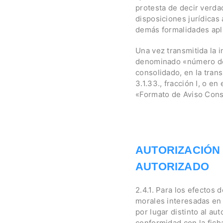
protesta de decir verda
disposiciones jurídicas 
demás formalidades apli
Una vez transmitida la i
denominado «número del 
consolidado, en la trans
3.1.33., fracción I, o e
«Formato de Aviso Cons
AUTORIZACIÓN 
AUTORIZADO
2.4.1. Para los efectos 
morales interesadas en o
por lugar distinto al au
conformidad con la fich