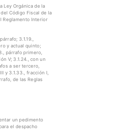
la Ley Orgánica de la
 del Código Fiscal de la
el Reglamento Interior
párrafo; 3.1.19.,
ero y actual quinto;
3., párrafo primero,
ión V; 3.1.24., con un
fos a ser tercero,
 y 3.1.33., fracción I,
rrafo, de las Reglas
esentar un pedimento
 para el despacho