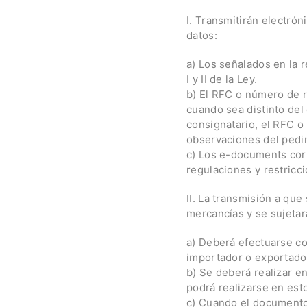
I. Transmitirán electrón
datos:
a) Los señalados en la r
I y II de la Ley.
b) El RFC o número de re
cuando sea distinto del
consignatario, el RFC o
observaciones del pedi
c) Los e-documents cor
regulaciones y restricci
II. La transmisión a que
mercancías y se sujetará
a) Deberá efectuarse co
importador o exportador
b) Se deberá realizar e
podrá realizarse en est
c) Cuando el documento