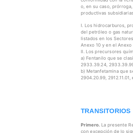
o, en su caso, prórroga
productivas subsidiaria
I. Los hidrocarburos, 
del petróleo o gas natu
listados en los Sectore
Anexo 10 y en el Anexo 
II. Los precursores quí
a) Fentanilo que se clas
2933.39.24, 2933.39.9
b) Metanfetamina que se 
2904.20.99, 2912.11.01, 
TRANSITORIOS
Primero.
La presente Res
con excepción de lo sig