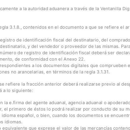
icamente a la autoridad aduanera a través de la Ventanilla Digi
egla 3.1.8., contenidos en el documento a que se refiere el a
gistro de identificación fiscal del destinatario, del comprad
 destinatario, y del vendedor o proveedor de las mismas. Para
 número de registro de identificación fiscal deberá ser decla
mento, de conformidad con el Anexo 22.
respondientes a los documentos digitales que comprueben e
ones no arancelarias, en términos de la regla 3.1.31.
 se refiere la fracción anterior deberá realizarse previo al d
 a lo siguiente:
n la e.firma del agente aduanal, agencia aduanal o apoderado
, el primero de éstos lo podrá realizar por conducto de su m
n idioma español, o bien, cuando los documentos se encuentr
os idiomas.
 equivalente que exprese el valor de las mercancías conteng