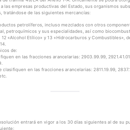
, a las empresas productivas del Estado, sus organismos sub
s, tratándose de las siguientes mercancías:
productos petrolíferos, incluso mezclados con otros compone
ral, petroquímicos y sus especialidades, así como biocombust
s 12 «Alcohol Etílico» y 13 «Hidrocarburos y Combustibles», d
14.
micos de:
ifiquen en las fracciones arancelarias: 2903.99.99, 2921.41.0
9.
clasifiquen en las fracciones arancelarias: 2811.19.99, 2837.
etc.
olución entrará en vigor a los 30 días siguientes al de su p
uiente: