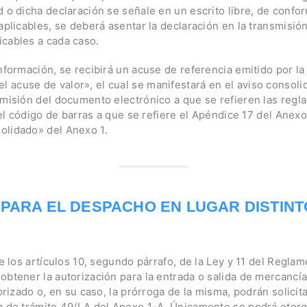
d o dicha declaración se señale en un escrito libre, de confo
aplicables, se deberá asentar la declaración en la transmisió
cables a cada caso.
nformación, se recibirá un acuse de referencia emitido por la 
acuse de valor», el cual se manifestará en el aviso consoli
misión del documento electrónico a que se refieren las reglas 
n el código de barras a que se refiere el Apéndice 17 del Anex
olidado» del Anexo 1.
PARA EL DESPACHO EN LUGAR DISTINT
de los artículos 10, segundo párrafo, de la Ley y 11 del Regla
btener la autorización para la entrada o salida de mercancías
torizado o, en su caso, la prórroga de la misma, podrán solicit
a de trámite 49/LA del Anexo 1-A. Únicamente se podrá otorga